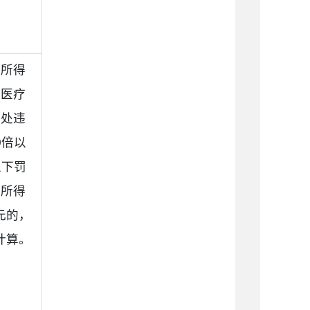
法所得
、医疗
并处违
0倍以
以下罚
法所得
元的，
计算。