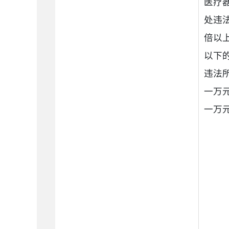
医疗
处违
倍以
以下
违法
一万
一万