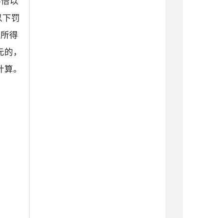
5倍以
以下罚
法所得
元的，
计算。