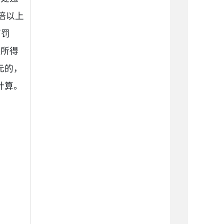
倍以上
下罚
法所得
元的，
计算。