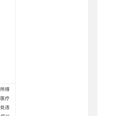
法所得
、医疗
并处违