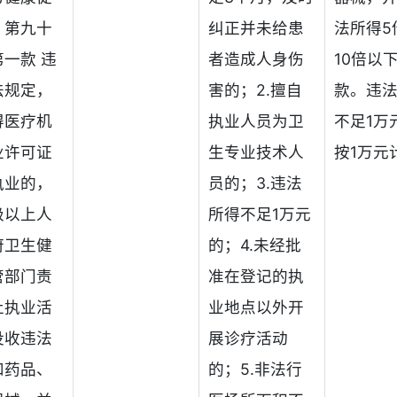
》第九十
纠正并未给患
法所得5
一款 违
者造成人身伤
10倍以
法规定，
害的；2.擅自
款。违
得医疗机
执业人员为卫
不足1万
业许可证
生专业技术人
按1万元
执业的，
员的；3.违法
级以上人
所得不足1万元
府卫生健
的；4.未经批
管部门责
准在登记的执
止执业活
业地点以外开
没收违法
展诊疗活动
和药品、
的；5.非法行