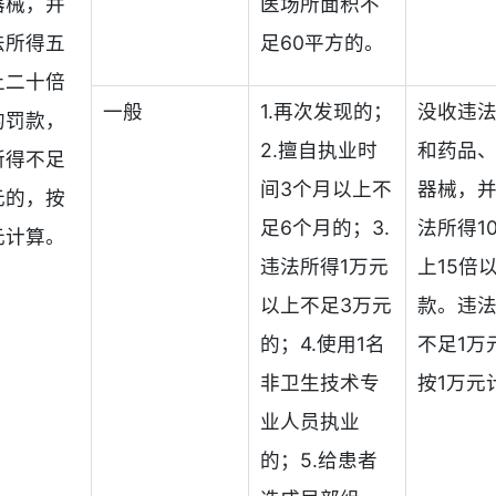
器械，并
医场所面积不
法所得五
足60平方的。
上二十倍
一般
1.再次发现的；
没收违
的罚款，
2.擅自执业时
和药品
所得不足
间3个月以上不
器械，
元的，按
足6个月的；3.
法所得1
元计算。
违法所得1万元
上15倍
以上不足3万元
款。违
的；4.使用1名
不足1万
非卫生技术专
按1万元
业人员执业
的；5.给患者