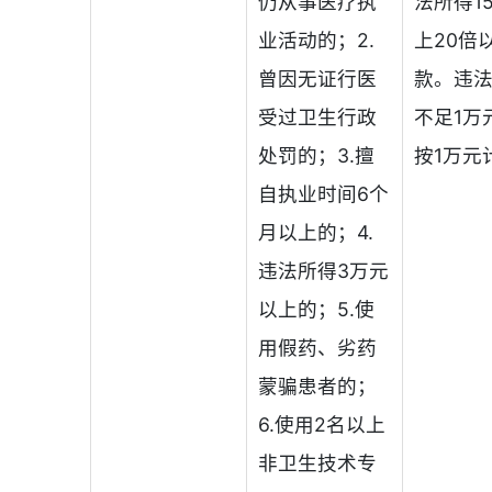
仍从事医疗执
法所得1
业活动的；2.
上20倍
曾因无证行医
款。违
受过卫生行政
不足1万
处罚的；3.擅
按1万元
自执业时间6个
月以上的；4.
违法所得3万元
以上的；5.使
用假药、劣药
蒙骗患者的；
6.使用2名以上
非卫生技术专