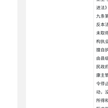
进法
九条第
反本
未取
构执
擅自
由县
民政
康主
令停
动，
所得