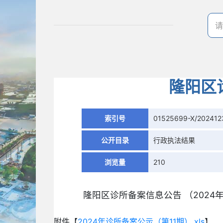
隆阳区
索引号
01525699-X/202412
公开目录
行政执法结果
浏览量
210
隆阳区诊所备案信息公告 （202
附件【
2024年诊所备案公示（第11期）.xls
】