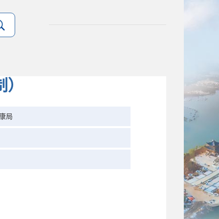
制）
康局