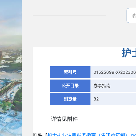
护
索引号
01525699-X/202306
公开目录
办事指南
浏览量
82
详情见附件
附件【
护士执业注册服务指南（告知承诺制）.pd