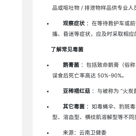
品或呕吐物 / 排泄物样品供专业人
观察症状
：在等待救护车或前
搐、昏迷等症状，应及时采取相应
了解常见毒菌
鹅膏菌
：包括致命鹅膏（俗称
误食后死亡率高达 50%-90%。
亚稀褶红菇
：与被称为 “火
其它毒菌
：如毒蝇伞、豹斑毒
型、溶血型、横纹肌溶解型等不同
来源：云南卫健委