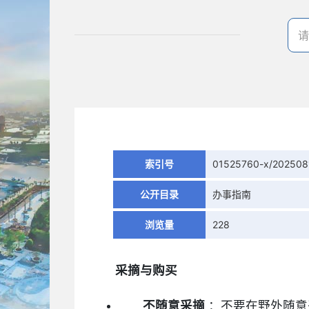
索引号
01525760-x/202508
公开目录
办事指南
浏览量
228
采摘与购买
不随意采摘
：不要在野外随意