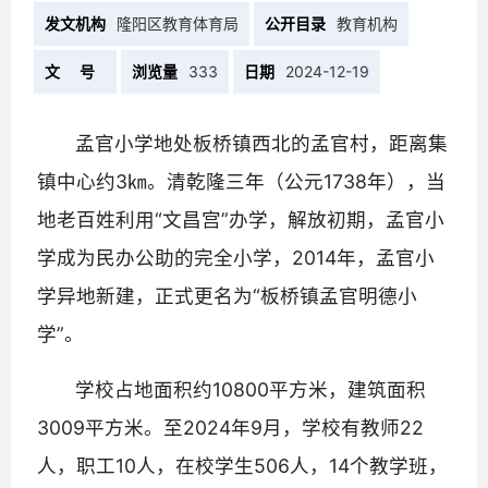
发文机构
隆阳区教育体育局
公开目录
教育机构
文 号
浏览量
333
日期
2024-12-19
孟官小学地处板桥镇西北的孟官村，距离集
镇中心约3㎞。清乾隆三年（公元1738年），当
地老百姓利用“文昌宫”办学，解放初期，孟官小
学成为民办公助的完全小学，2014年，孟官小
学异地新建，正式更名为“板桥镇孟官明德小
学”。
学校占地面积约10800平方米，建筑面积
3009平方米。至2024年9月，学校有教师22
人，职工10人，在校学生506人，14个教学班，