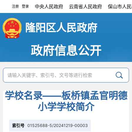
中央人民政府
云南省人民政府
保山市人民
注册
登录
|
隆阳区人民政府
政府信息公开
学校名录——板桥镇孟官明德
小学学校简介
索引号
01525688-5/20241219-00003