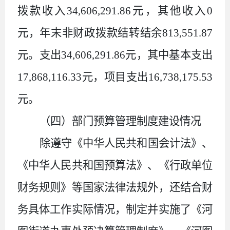
拨款收入
34
,
606
,
291
.
86
元，其他收入
0
元，年末非财政拨款结转结余
813
,
551
.
87
元。支出
34
,
606
,
291
.
86
元，其中基本支出
17
,
868
,
116
.
33
元，项目支出
16
,
738
,
175
.
53
元。
（四）部门预算管理制度建设情况
除遵守《中华人民共和国会计法》、
《中华人民共和国预算法》、《行政单位
财务规则》等国家法律法规外，还结合财
务具体工作实际情况，制定并实施了《河