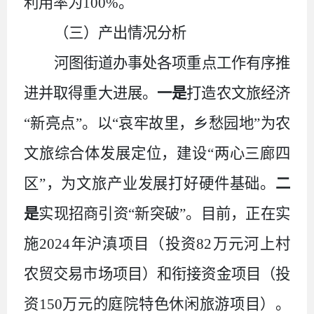
利用率为
100
%。
（三）产出情况分析
河图街道办事处各项重点工作有序推
进并取得重大进展。
一是
打造农文旅经济
“新亮点”。以“哀牢故里，乡愁园地”为农
文旅综合体发展定位，建设“两心三廊四
区”，为文旅产业发展打好硬件基础。
二
是
实现招商引资“新突破”。目前，正在实
施
2024
年沪滇项目（投资
82
万元河上村
农贸交易市场项目）和衔接资金项目（投
资
150
万元的庭院特色休闲旅游项目）。