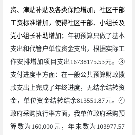
资、津贴补贴及各类保险增加，社区干部
工资标准增加，使得社区干部、小组长及
党小组长补助增加
；年初预算只做了基本
支出和代管户单位资金支出，根据实际工
作安排增加项目支出
16738175
.
53
元。③
支付进度率方面：在一般公共预算财政拨
款支出上完成了年终进度，无结余结转资
金，单位资金结转结余
813551
.
87
元。④
政府采购执行率方面，我单位政府采购预
算数为
16
0
,
000
元，年末数为
103977
.
57