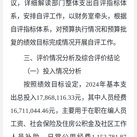
议，详细解读部门整体支出自评指标体
系，安排自评工作，以财务室牵头，根据
自评指标体系，对预算执行情况和预算批
复的绩效目标完成情况开展自评工作。
三、评价情况分析及综合评价结论
（一）投入情况分析
按照绩效目标设定，
2024
年基本支
出总投入
17
,
868
,
116
.
33
元，其中人员经费
16
,
711
,
044
.
46
元，主要用于在职在编人员
工资、社会保险及住房公积金及社区工作
人员补助，日常公用经费
1
,
152
,
781
.
87