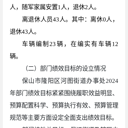
人，随军家属安置
1
人，
退休
2
人
。
离退休人员
43
人。其中：离休
0
人，
退休
43
人。
车辆编制
23
辆，在编实有车辆
12
辆。
（二）部门绩效目标的设立情况
保山市隆阳区河图街道办事处
202
4
年部门绩效目标紧紧围绕履职效益明显、
预算配置科学、预算执行有效、预算管理
规范等主要方面设定全面支出绩效目标。