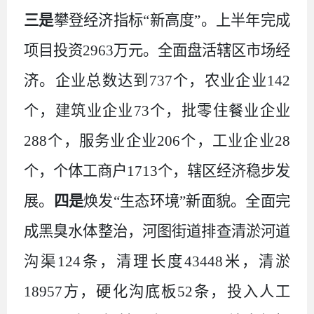
三是
攀登经济指标“新高度”。上半年完成
项目投资
2963
万元。全面盘活辖区市场经
济。企业总数达到
737
个，农业企业
142
个，建筑业企业
73
个，批零住餐业企业
288
个，服务业企业
206
个，工业企业
28
个，个体工商户
1713
个，辖区经济稳步发
展。
四是
焕发“生态环境”新面貌。全面完
成黑臭水体整治，河图街道排查清淤河道
沟渠
124
条，清理长度
43448
米，清淤
18957
方，硬化沟底板
52
条，投入人工