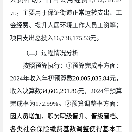
元，主要用于保证街道正常运转支出、工
会经费、提升人居环境工作人员工资等；
项目支出总投入
16
,
738
,
175
.
53
元。
（二）过程情况分析
按照预算执行：①预算完成率方面：
202
4
年收入年初预算数
20
,
005
,
035
.
84
元，
收入决算数
34
,
606
,
291
.
86
元，
202
4
年预算
完成率为
172
.
99
%。②预算调整率方面：
因人员增加，职务职级晋升、晋级晋档、
各类社会保险缴费基数调整使得基本工