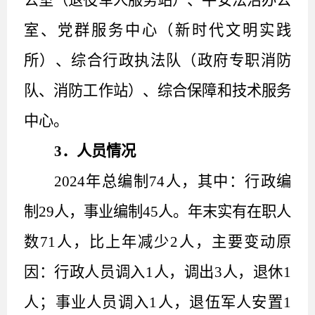
室、党群服务中心（新时代文明实践
所）、综合行政执法队（政府专职消防
队、消防工作站）、综合保障和技术服务
中心。
3
．人员情况
20
24
年总编制
74
人，其中：行政
编
制
29
人，事业编
制
45
人
。
年末
实有在职人
数
71
人
，比上年减少
2
人，
主要变动原
因：
行政人员
调入
1
人，
调出
3
人，
退休
1
人；
事业人员
调入
1
人，
退伍军人安置
1