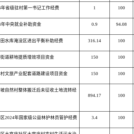
24年省级驻村第一书记工作经费
1
100
24年中央就业补助资金
0.9
94.08
贡田水库淹没区进出平衡补助经费
316.14
100
图街道耕地提质增效项目资金
150
100
岩村文旅产业配套道路建设项目资金
150
100
土坡自然村整体搬迁后未征收土地流转经
894.17
100
区2024年国家级公益林护林员管护经费
3.4
100