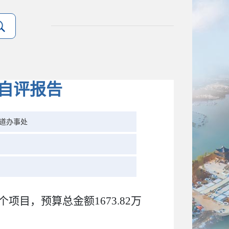
效自评报告
道办事处
1个项目，预算总金额
1673.82
万