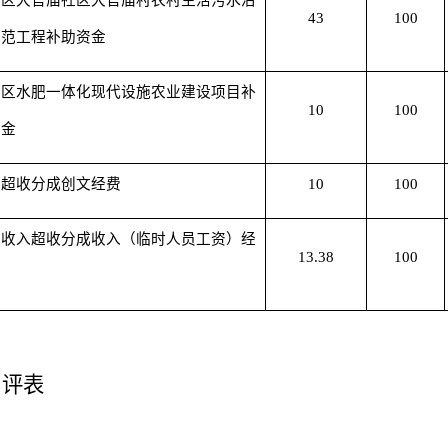
阳区大官庙社区大官庙村农村生活污水治
43
100
示范工程补助资金
阳区水肥一体化现代设施农业建设项目补
10
100
资金
收超收分成创文经费
10
100
收收入超收分成收入（临时人员工资）经
13.38
100
自评表