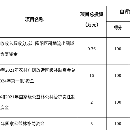
自评
项目
总
投资
项目名称
（
万元
）
得分
税收收入超收分成）隆阳区耕地流出图斑
0.36
100
地恢复资金
19至2021年农村户厕改造区级补助资金兑
16
100
2024年第一批)资金
20和2021年国家级公益林公共管护责任制
2
100
核资金
21年国家公益林补助资金
5
100