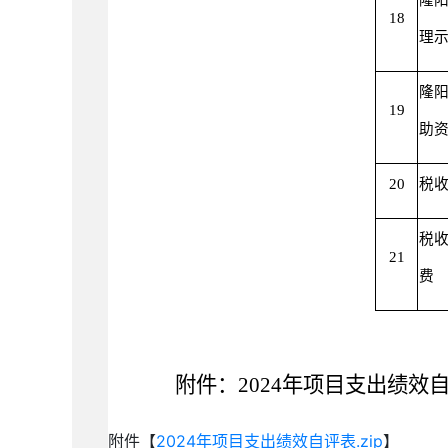
隆
18
理
隆
19
助
20
税
税
21
费
附件：
2024
年项目支出绩效
附件【
2024年项目支出绩效自评表.zip
】