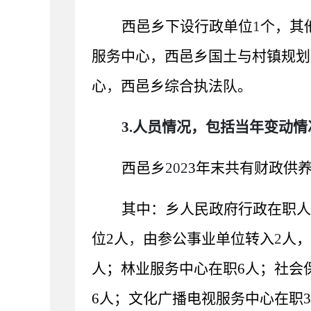
西邑乡下设行政单位
1
个，其
服务中心，西邑乡国土与村镇规划
心
，
西邑乡综合执法队。
3.人员情况，包括当年变动
西邑乡
202
3
年末共有财政供
其中：乡人民政府行政在职人
位
2
人
，
由参公事业单位转入
2
人，
人；林业服务中心在职
6
人；社会
6
人；文化广播电视服务中心在职
3