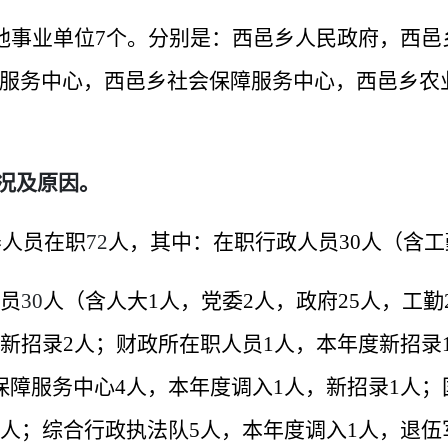
他事业单位
7
个。分别是：西邑乡人民政府，西邑
服务中心，西邑乡社会保障服务中心，西邑乡农
情况及原因。
养人员在职
72
人，其中：在职行政人员
30
人（含工
员
30
人（含人大
1
人，党委
2
人，政府
25
人，工勤
新招录
2
人；财政所在职人员
1
人，本年度新招录
保障服务中心
4
人，本年度调入
1
人，新招录
1
人；
人；综合行政执法队
5
人，本年度调入
1
人，退伍