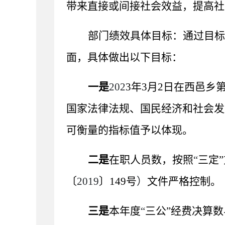
带来直接或间接社会效益，提高社
部门绩效具体目标：通过目标
面，具体做出以下目标：
一是
202
3
年
3
月
2
日在西邑乡
国家法律法规、国民经济和社会发
可衡量的指标值予以体现。
二是
在职人员数，按照
“
三定
”
〔
2019
〕
149
号
）
文件严格控制。
三是
本年度
“
三公
”
经费决算数