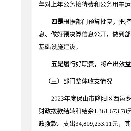
年对上年公务接待费和公务用车运
四是
根据部门预算批复，把控
息、做好预决算信息公开，做到部
基础设施建设。
五是
履行好职责，将产出效益
（三）部门整体收支情况
202
3
年度保山市隆阳区西邑
财政拨款结转和结余
1,361,673.78
政拨款。支出
34,809,233.11
元，其