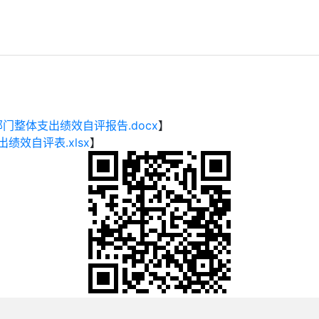
门整体支出绩效自评报告.docx
】
效自评表.xlsx
】