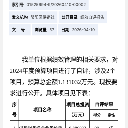
索引号
01525694-9/20260410-00002
发文机构
隆阳区供销社
公开目录
绩效自评报告
文 号
浏览量
57
日期
2026-04-10
我单位根据绩效管理的相关要求，对
2024年度预算项目进行了自评，涉及2个
项目，预算总金额1.131032万元。现按要
求进行公开。具体项目见下表：
自评结果
序
项目
总
投资
项目名称
号
（
万元
）
得分
定性
1
供销服务综合业务经费
0.886032
90
优