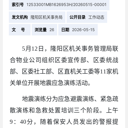
索引号
12533001MB1626953H/20260515-00001
发文机构
隆阳区机关事务局
公开目录
工作动态
文 号
浏览量
26
日期
2026-05-15
5
月
12
日，隆阳区机关事务管理局联
合物业公司组织区委宣传部、区委统战
部、区委社工部、区直机关工委等
11
家机
关单位开展地震应急演练活动。
地震演练分为应急避震演练、紧急疏
散演练和急救处置培训三个阶段。上午
9
：
40
分，随着保安人员发出的警报提