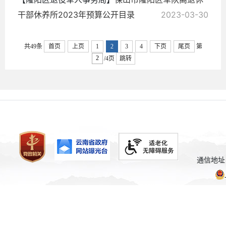
干部休养所2023年预算公开目录
2023-03-30
共49条
首页
上页
1
2
3
4
下页
尾页
第
/4页
跳转
通信地址