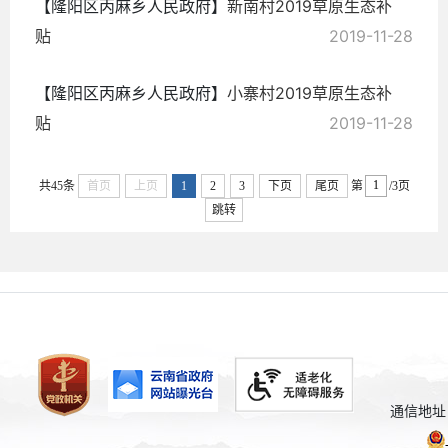
【隆阳区丙麻乡人民政府】
新南村2019草原生态补
贴
2019-11-28
【隆阳区丙麻乡人民政府】
小寨村2019草原生态补
贴
2019-11-28
共45条
首页
上页
1
2
3
下页
尾页
第
/3页
跳转
通信地址