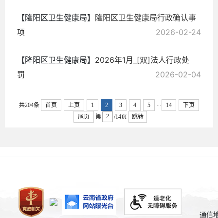
【隆阳区卫生健康局】
隆阳区卫生健康局行政确认事
项
2026-02-24
【隆阳区卫生健康局】
2026年1月_[双]法人行政处
罚
2026-02-04
...
共204条
首页
上页
1
2
3
4
5
14
下页
尾页
第
/14页
跳转
通信