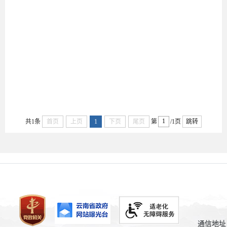
2025-
09-05
共1条
首页
上页
1
下页
尾页
第
/1页
跳转
通信地址