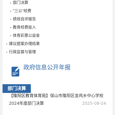
部门决算
“三公”经费
绩效自评报告
2
教育经费投入
体育彩票公益金
建议提案办理结果
行政监督与管理
政府信息公开年报
2025-
09-24
部门决算
【隆阳区教育体育局】
保山市隆阳区金鸡乡中心学校
2024年度部门决算
2025-09-24