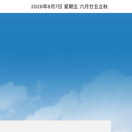
2026年8月7日 星期五 六月廿五立秋