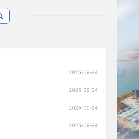
2025-09-24
2025-09-24
2025-09-24
2025-09-24