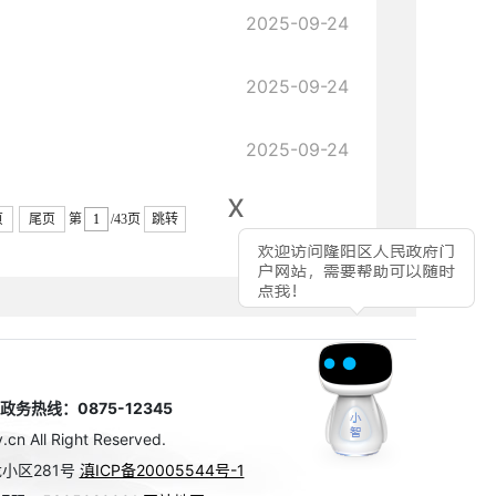
2025-09-24
2025-09-24
2025-09-24
x
页
尾页
第
/43页
跳转
热线：0875-12345
n All Right Reserved.
小区281号
滇ICP备20005544号-1