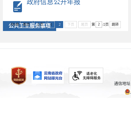
政府信息公开年报
共8条
首页
上页
1
2
下页
尾页
第
/2页
跳转
公共卫生服务事项
通信地址