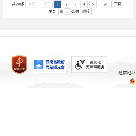
...
共290条
首页
上页
1
2
3
4
5
20
下页
尾页
第
/20页
跳转
通信地址