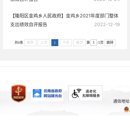
【隆阳区金鸡乡人民政府】
金鸡乡2021年度部门整体
支出绩效自评报告
2022-12-19
共6条
首页
上页
1
下页
尾页
第
/1页
跳转
通信地址