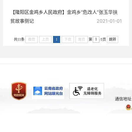
【隆阳区金鸡乡人民政府】
金鸡乡“危改人”张玉华扶
贫故事侧记
2021-01-01
共11条
首页
上页
1
下页
尾页
第
/1页
跳转
通信地址