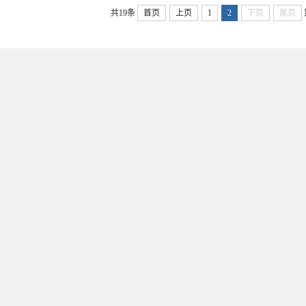
共19条
首页
上页
1
2
下页
尾页