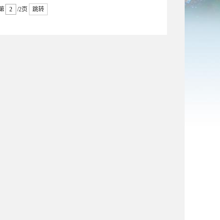
第
/2页
跳转