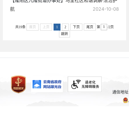
【隆阳区九隆街道办事处】
马里社区和谐调解·法治护
航
2024-10-08
共19条
首页
上页
1
2
下页
尾页
第
/2页
跳转
通信地址