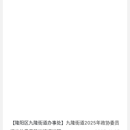
0
2026-
06-25
【隆阳区九隆街道办事处】
九隆街道2025年政协委员