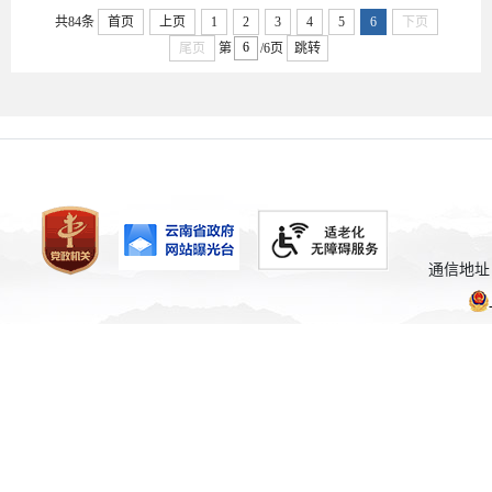
共84条
首页
上页
1
2
3
4
5
6
下页
尾页
第
/6页
跳转
通信地址