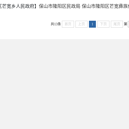
区芒宽乡人民政府】
保山市隆阳区民政局 保山市隆阳区芒宽彝族傣
共13条
首页
上页
1
下页
尾页
第