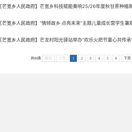
区芒宽乡人民政府】
芒宽乡科技赋能奏响25/26年度秋甘蔗种植
区芒宽乡人民政府】
“情倾故乡·点亮未来”主题儿童成长营学生暑期“
区芒宽乡人民政府】
芒龙村阳光驿站举办“欢乐火把节童心共传承
共84条
首页
上页
1
2
3
4
5
6
下页