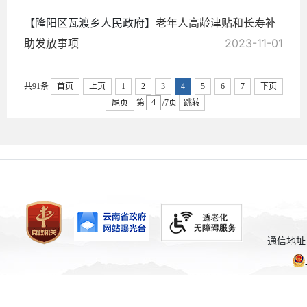
【隆阳区瓦渡乡人民政府】
老年人高龄津贴和长寿补
助发放事项
2023-11-01
共91条
首页
上页
1
2
3
4
5
6
7
下页
尾页
第
/7页
跳转
通信地址