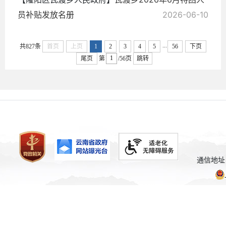
员补贴发放名册
2026-06-10
...
共827条
首页
上页
1
2
3
4
5
56
下页
尾页
第
/56页
跳转
通信地址