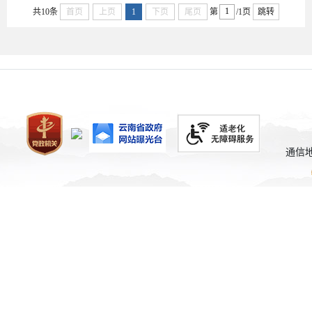
共10条
首页
上页
1
下页
尾页
第
/1页
跳转
通信