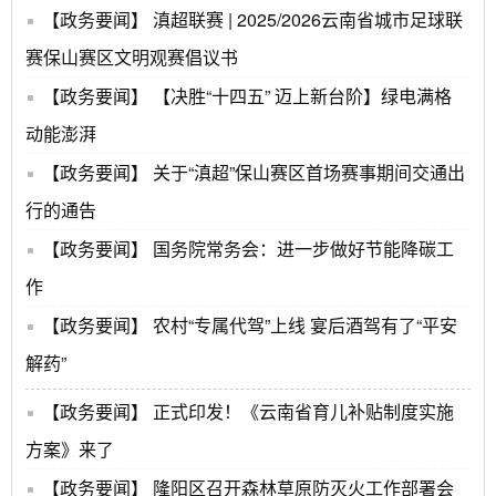
【政务要闻】
滇超联赛 | 2025/2026云南省城市足球联
赛保山赛区文明观赛倡议书
【政务要闻】
【决胜“十四五” 迈上新台阶】绿电满格
动能澎湃
【政务要闻】
关于“滇超”保山赛区首场赛事期间交通出
行的通告
【政务要闻】
国务院常务会：进一步做好节能降碳工
作
【政务要闻】
农村“专属代驾”上线 宴后酒驾有了“平安
解药”
【政务要闻】
正式印发！《云南省育儿补贴制度实施
方案》来了
【政务要闻】
隆阳区召开森林草原防灭火工作部署会