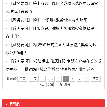
【政务要闻】
榜上有名！隆阳区成功入选旅居云南宜
居城镇建设试点
【政务要闻】
隆阳：“咖啡+旅居”让乡村火起来
【政务要闻】
隆阳应急广播服务防汛救灾案例获评全
省“十佳”
【政务要闻】
2起整治形式主义为基层减负典型问题，
被公开通报！
【政务要闻】
“投资保山·旅居隆阳”专题推介会在长沙成
功举办——搭建跨区域合作桥梁 擘画旅居产业新蓝图
...
共160条
首页
上页
1
3
4
5
6
7
8
下页
尾页
到第
页
跳转
栏目导航