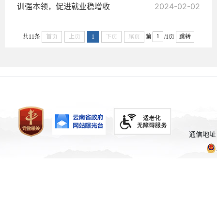
训强本领，促进就业稳增收
2024-02-02
共11条
首页
上页
1
下页
尾页
第
/1页
跳转
通信地址