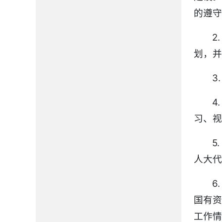
的遵守
2
划，并
3
4
习、视
5
人大代
6
国有
工作