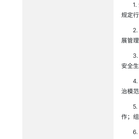
1
规定行
2
展管理
3
安全生
4
治模范
5
作；组
6