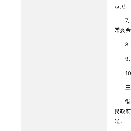
意见。
7
常委会
8
9
1
三
街
民政
是：