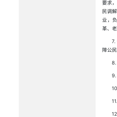
要求
民调
业，
革、老
7
障公民
8
9
1
1
1