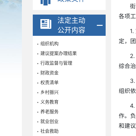
街
各项工
法定主动
公开内容
1
定，团
组织机构
建议提案办理结果
2
行政监督与管理
综合治
财政资金
3
权责清单
组织依
乡村振兴
义务教育
4
养老服务
作。
就业创业
和建议
社会救助