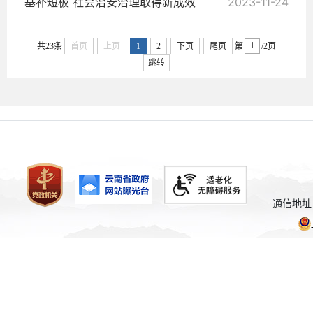
基补短板 社会治安治理取得新成效
2023-11-24
共23条
首页
上页
1
2
下页
尾页
第
/2页
跳转
通信地址