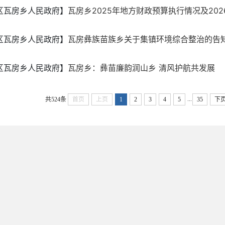
区瓦房乡人民政府】
瓦房乡2025年地方财政预算执行情况及2026
区瓦房乡人民政府】
瓦房彝族苗族乡关于集镇环境综合整治的告
区瓦房乡人民政府】
瓦房乡：彝苗廉韵润山乡 清风护航共发展
...
共524条
首页
上页
1
2
3
4
5
35
下