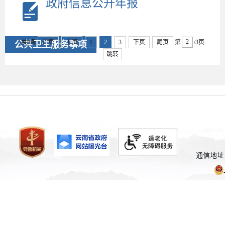
政府信息公开年报
共8条
首页
上页
1
2
3
下页
尾页
第
/3页
公共卫生服务事项
跳转
通信地址