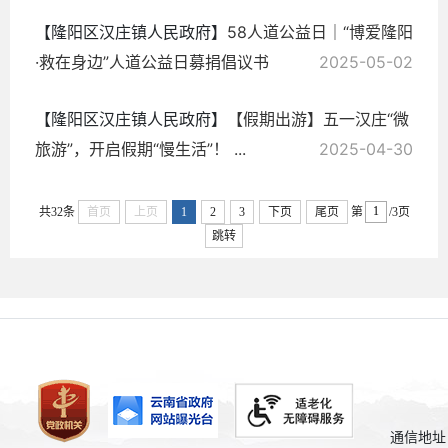
【隆阳区汉庄镇人民政府】
58人道公益日｜“博爱隆阳
·救在身边”人道公益日募捐倡议书
2025-05-02
【隆阳区汉庄镇人民政府】
【假期出游】五一汉庄“微
旅游”，开启假期“慢生活”！ ...
2025-04-30
共32条
首页
上页
1
2
3
下页
尾页
第
/3页
跳转
通信地址