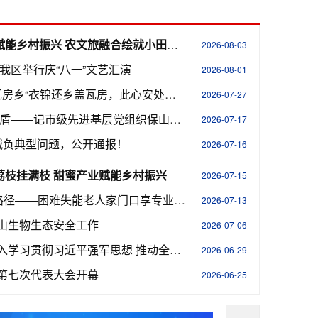
全面推进乡村振兴 | 花海赋能乡村振兴 农文旅融合绘就小田坝新图景
2026-08-03
我区举行庆“八一”文艺汇演
2026-08-01
烟火聚乡情 同心启新程 瓦房乡“衣锦还乡盖瓦房，此心安处是吾乡”系列文化活动圆满落幕
2026-07-27
建强红色堡垒 铸就平安之盾——记市级先进基层党组织保山市公安局隆阳分局特巡警大队党支部
2026-07-17
减负典型问题，公开通报！
2026-07-16
夏荔枝挂满枝 甜蜜产业赋能乡村振兴
2026-07-15
隆阳区探索“村办养老”新路径——困难失能老人家门口享专业服务
2026-07-13
山生物生态安全工作
2026-07-06
阳区委议军会议强调：深入学习贯彻习近平强军思想 推动全区国防动员和后备力量建设不断取得新成效
2026-06-29
第七次代表大会开幕
2026-06-25
阳：农机赋能春耕 服务护航丰产
隆阳区